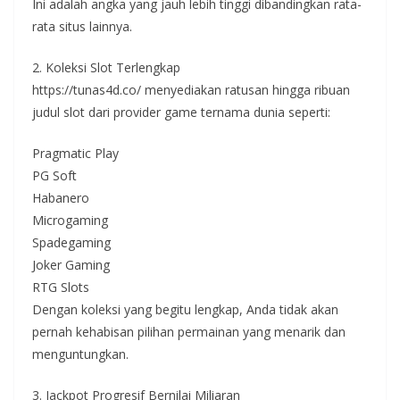
Ini adalah angka yang jauh lebih tinggi dibandingkan rata-
rata situs lainnya.
2. Koleksi Slot Terlengkap
https://tunas4d.co/ menyediakan ratusan hingga ribuan
judul slot dari provider game ternama dunia seperti:
Pragmatic Play
PG Soft
Habanero
Microgaming
Spadegaming
Joker Gaming
RTG Slots
Dengan koleksi yang begitu lengkap, Anda tidak akan
pernah kehabisan pilihan permainan yang menarik dan
menguntungkan.
3. Jackpot Progresif Bernilai Miliaran