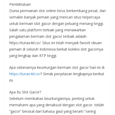
Pendahuluan
Dunia permainan slot online terus berkembang pesat, dan
semakin banyak pemain yang mencari situs terpercaya
untuk bermain slot gacor dengan peluang menang tinggi.
Salah satu platform terbaik yang menawarkan
pengalaman bermain slot gacor terbaik adalah
https://tunas4d.co/. Situs ini telah menjadi favorit ribuan
pemain di seluruh Indonesia berkat koleksi slot gacornya
yang lengkap dan RTP tinggi.
Apa sebenarnya keuntungan bermain slot gacor hari ini di
https://tunas4d.co/
? Simak penjelasan lengkapnya berikut
ini.
Apa Itu Slot Gacor?
Sebelum membahas keuntungannya, penting untuk
memahami apa yang dimaksud dengan slot gacor. Istilah
“gacor” berasal dari bahasa gaul yang berarti “sering