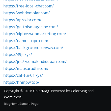
https://free-local-chat.com/
https://webdemolar.com/
https://apro-br.com/
https://getthismagazine.com/
https://xiphoswebmarketing.com/
https://namoscope.com/
https://backgroundrunway.com/
https://49jt.xyz/
https://jnt77semakindidepan.com/
https://maasaradhi.com/
https://cat-tui-01.xyz/
https://hnmpw.top/
Copyright © 2026
ColorMag
. Powered by
ColorMag
and
WordPress
.
Blog
Home
Sample Page