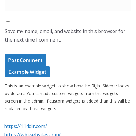
Save my name, email, and website in this browser for
the next time I comment.
Example Widget
This is an example widget to show how the Right Sidebar looks
by default. You can add custom widgets from the widgets
screen in the admin. If custom widgets is added than this will be
replaced by those widgets.
https://114dir.com/
https://wbiwebsites.com/