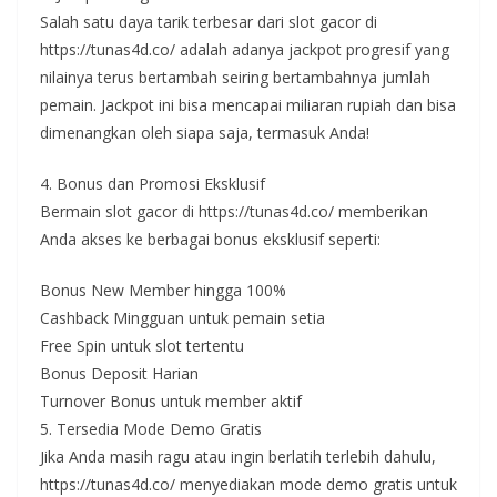
Salah satu daya tarik terbesar dari slot gacor di
https://tunas4d.co/ adalah adanya jackpot progresif yang
nilainya terus bertambah seiring bertambahnya jumlah
pemain. Jackpot ini bisa mencapai miliaran rupiah dan bisa
dimenangkan oleh siapa saja, termasuk Anda!
4. Bonus dan Promosi Eksklusif
Bermain slot gacor di https://tunas4d.co/ memberikan
Anda akses ke berbagai bonus eksklusif seperti:
Bonus New Member hingga 100%
Cashback Mingguan untuk pemain setia
Free Spin untuk slot tertentu
Bonus Deposit Harian
Turnover Bonus untuk member aktif
5. Tersedia Mode Demo Gratis
Jika Anda masih ragu atau ingin berlatih terlebih dahulu,
https://tunas4d.co/ menyediakan mode demo gratis untuk