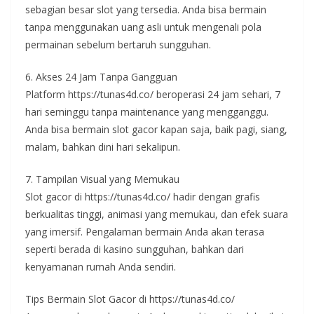
sebagian besar slot yang tersedia. Anda bisa bermain
tanpa menggunakan uang asli untuk mengenali pola
permainan sebelum bertaruh sungguhan.
6. Akses 24 Jam Tanpa Gangguan
Platform https://tunas4d.co/ beroperasi 24 jam sehari, 7
hari seminggu tanpa maintenance yang mengganggu.
Anda bisa bermain slot gacor kapan saja, baik pagi, siang,
malam, bahkan dini hari sekalipun.
7. Tampilan Visual yang Memukau
Slot gacor di https://tunas4d.co/ hadir dengan grafis
berkualitas tinggi, animasi yang memukau, dan efek suara
yang imersif. Pengalaman bermain Anda akan terasa
seperti berada di kasino sungguhan, bahkan dari
kenyamanan rumah Anda sendiri.
Tips Bermain Slot Gacor di https://tunas4d.co/